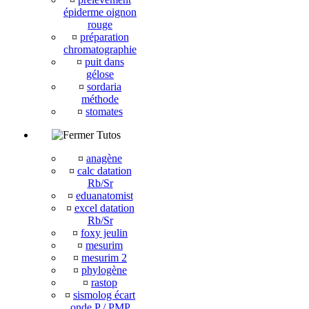
épiderme oignon
rouge
¤
préparation
chromatographie
¤
puit dans
gélose
¤
sordaria
méthode
¤
stomates
Tutos
¤
anagène
¤
calc datation
Rb/Sr
¤
eduanatomist
¤
excel datation
Rb/Sr
¤
foxy jeulin
¤
mesurim
¤
mesurim 2
¤
phylogène
¤
rastop
¤
sismolog écart
onde P / PMP