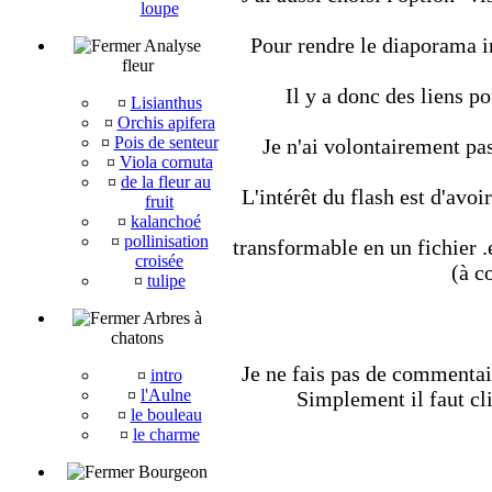
loupe
Pour rendre le diaporama in
Analyse
fleur
Il y a donc des liens p
¤
Lisianthus
¤
Orchis apifera
¤
Pois de senteur
Je n'ai volontairement pas 
¤
Viola cornuta
¤
de la fleur au
L'intérêt du flash est d'avo
fruit
¤
kalanchoé
¤
pollinisation
transformable en un fichier 
croisée
(à c
¤
tulipe
Arbres à
chatons
Je ne fais pas de commentair
¤
intro
¤
l'Aulne
Simplement il faut cli
¤
le bouleau
¤
le charme
Bourgeon