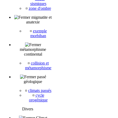
sismiques
¤
zone d'ombre
migmatite et
anatexie
¤
exemple
morbihan
métamorphisme
continental
¤
collision et
métamorphisme
passé
géologique
¤
climats passés
¤
cycle
orogénique
Divers
Climat