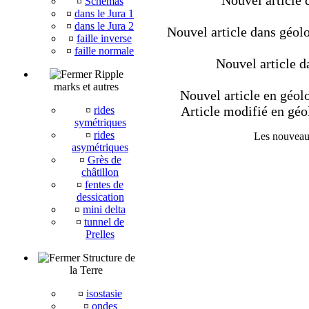
Nouvel article 
¤
Schémas
¤
dans le Jura 1
¤
dans le Jura 2
Nouvel article dans géolog
¤
faille inverse
¤
faille normale
Nouvel article da
Ripple
marks et autres
Nouvel article en géolo
Article modifié en géolo
¤
rides
symétriques
¤
rides
Les nouveaut
asymétriques
¤
Grès de
châtillon
¤
fentes de
dessication
¤
mini delta
¤
tunnel de
Prelles
Structure de
la Terre
¤
isostasie
¤
ondes