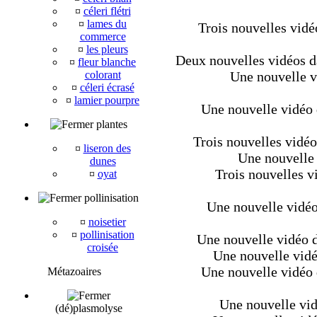
¤
céleri flétri
¤
lames du
Trois nouvelles vidé
commerce
¤
les pleurs
Deux nouvelles vidéos 
¤
fleur blanche
colorant
Une nouvelle v
¤
céleri écrasé
¤
lamier pourpre
Une nouvelle vidéo d
plantes
Trois nouvelles vidéo
¤
liseron des
Une nouvelle 
dunes
Trois nouvelles vi
¤
oyat
pollinisation
Une nouvelle vidéo
¤
noisetier
¤
pollinisation
Une nouvelle vidéo 
croisée
Une nouvelle vidéo
Une nouvelle vidéo 
Métazoaires
Une nouvelle vidé
(dé)plasmolyse