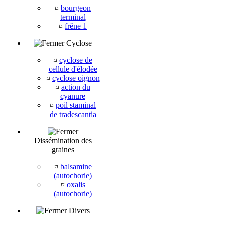
¤
bourgeon
terminal
¤
frêne 1
Cyclose
¤
cyclose de
cellule d'élodée
¤
cyclose oignon
¤
action du
cyanure
¤
poil staminal
de tradescantia
Dissémination des
graines
¤
balsamine
(autochorie)
¤
oxalis
(autochorie)
Divers