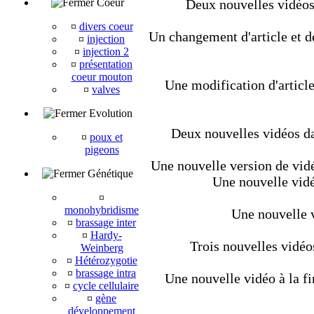
Coeur
Deux nouvelles vidéos
¤
divers coeur
Un changement d'article et d
¤
injection
¤
injection 2
¤
présentation
coeur mouton
Une modification d'article
¤
valves
Evolution
Deux nouvelles vidéos da
¤
poux et
pigeons
Une nouvelle version de vidé
Génétique
Une nouvelle vidé
¤
monohybridisme
Une nouvelle v
¤
brassage inter
¤
Hardy-
Trois nouvelles vidéo
Weinberg
¤
Hétérozygotie
¤
brassage intra
Une nouvelle vidéo à la fi
¤
cycle cellulaire
¤
gène
développement