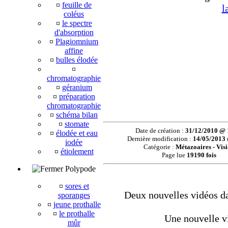
¤
feuille de
l
coléus
¤
le spectre
d'absorption
¤
Plagiomnium
affine
¤
bulles élodée
¤
chromatographie
¤
géranium
¤
préparation
chromatographie
¤
schéma bilan
¤
stomate
Date de création :
31/12/2010 @ 
¤
élodée et eau
Dernière modification :
14/05/2013
iodée
Catégorie :
Métazoaires - Vis
¤
étiolement
Page lue
19190 fois
Polypode
¤
sores et
Deux nouvelles vidéos da
sporanges
¤
jeune prothalle
¤
le prothalle
Une nouvelle vi
mûr