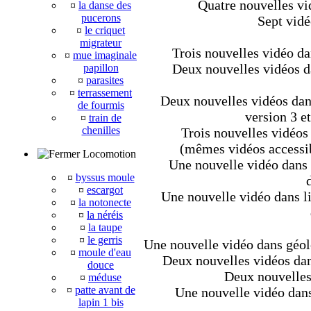
Quatre nouvelles vid
¤
la danse des
pucerons
Sept vidé
¤
le criquet
migrateur
Trois nouvelles vidéo da
¤
mue imaginale
Deux nouvelles vidéos da
papillon
¤
parasites
¤
terrassement
Deux nouvelles vidéos dans
de fourmis
version 3 e
¤
train de
chenilles
Trois nouvelles vidéos 
(mêmes vidéos accessib
Locomotion
Une nouvelle vidéo dans 
¤
byssus moule
¤
escargot
Une nouvelle vidéo dans li
¤
la notonecte
¤
la néréis
¤
la taupe
¤
le gerris
Une nouvelle vidéo dans géolo
¤
moule d'eau
Deux nouvelles vidéos dans
douce
Deux nouvelles
¤
méduse
¤
patte avant de
Une nouvelle vidéo dans
lapin 1 bis