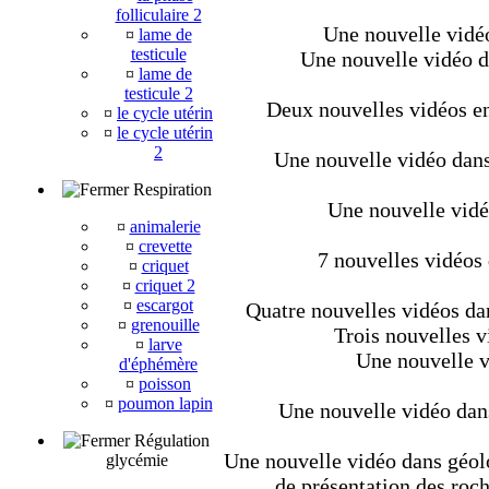
folliculaire 2
Une nouvelle vidéo
¤
lame de
testicule
Une nouvelle vidéo d
¤
lame de
testicule 2
Deux nouvelles vidéos en 
¤
le cycle utérin
¤
le cycle utérin
2
Une nouvelle vidéo dans 
Respiration
Une nouvelle vidé
¤
animalerie
¤
crevette
7 nouvelles vidéos 
¤
criquet
¤
criquet 2
¤
escargot
Quatre nouvelles vidéos da
¤
grenouille
Trois nouvelles v
¤
larve
Une nouvelle v
d'éphémère
¤
poisson
¤
poumon lapin
Une nouvelle vidéo dan
Régulation
Une nouvelle vidéo dans géolo
glycémie
de présentation des roche