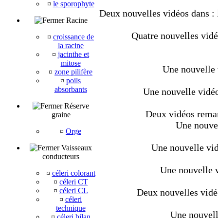
¤
le sporophyte
Deux nouvelles vidéos dans : 
Racine
Quatre nouvelles vidé
¤
croissance de
la racine
¤
jacinthe et
mitose
Une nouvelle 
¤
zone pilifère
¤
poils
absorbants
Une nouvelle vidéo 
Réserve
Deux vidéos reman
graine
Une nouvel
¤
Orge
Une nouvelle vid
Vaisseaux
conducteurs
Une nouvelle v
¤
céleri colorant
¤
céleri CT
¤
céleri CL
Deux nouvelles vidéo
¤
céleri
technique
Une nouvell
¤
céleri bilan