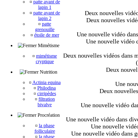
¤
patte avant de
lapin 1
Deux nouvelles vidéos
¤
patte avant de
lapin 2
Deux nouvelles vidéo
¤
patte
grenouille
Une nouvelle vidéo dans 
¤
étoile de mer
Une nouvelle vidéo da
Mimétisme
Deux nouvelles vidéos dans mé
¤
mimétisme
cryptique
Deux nouvell
Nutrition
¤
Actinia equina
Une nouve
¤
Philodina
Deux nouvelles 
¤
cirripèdes
¤
filtration
Une nouvelle vidéo dan
bivalve
Procréation
Une nouvelle vidéo dans dive
¤
la phase
Une nouvelle vidéo
folliculaire
Une nouvelle vidéo dans g
¤
la phase