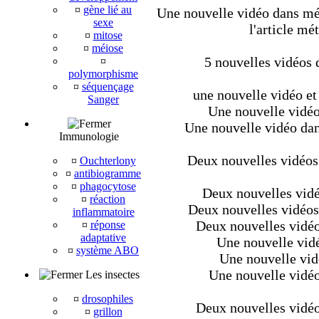
¤
gène lié au
Une nouvelle vidéo dans mét
sexe
l'article mé
¤
mitose
¤
méiose
5 nouvelles vidéos 
¤
polymorphisme
¤
séquençage
une nouvelle vidéo et
Sanger
Une nouvelle vidéo
Une nouvelle vidéo dan
Immunologie
Deux nouvelles vidéos
¤
Ouchterlony
¤
antibiogramme
¤
phagocytose
Deux nouvelles vidé
¤
réaction
Deux nouvelles vidéos 
inflammatoire
Deux nouvelles vidéos
¤
réponse
adaptative
Une nouvelle vidé
¤
système ABO
Une nouvelle vidé
Une nouvelle vidéo 
Les insectes
¤
drosophiles
Deux nouvelles vidéos
¤
grillon