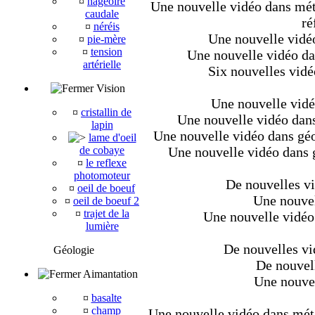
¤
nageoire
Une nouvelle vidéo dans méta
caudale
ré
¤
néréis
Une nouvelle vidéo
¤
pie-mère
¤
tension
Une nouvelle vidéo da
artérielle
Six nouvelles vidé
Vision
Une nouvelle vidéo
¤
cristallin de
Une nouvelle vidéo dans
lapin
Une nouvelle vidéo dans géo
lame d'oeil
de cobaye
Une nouvelle vidéo dans g
¤
le reflexe
photomoteur
De nouvelles vi
¤
oeil de boeuf
Une nouvel
¤
oeil de boeuf 2
¤
trajet de la
Une nouvelle vidéo
lumière
De nouvelles vi
Géologie
De nouvell
Aimantation
Une nouvel
¤
basalte
¤
champ
Une nouvelle vidéo dans métaz