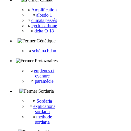
¤
Amplification
¤
albedo 1
¤
climats passés
¤
cycle carbone
¤
delta O 18
Génétique
¤
schéma bilan
Protozoaires
¤
euglènes et
cyanure
¤
paramécie
Sordaria
¤
Sordaria
¤
explications
sordaria
¤
méthode
sordaria