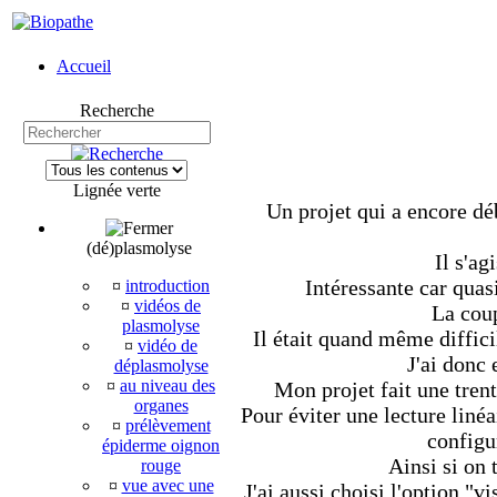
Accueil
Recherche
Lignée verte
Un projet qui a encore dé
(dé)plasmolyse
Il s'ag
Intéressante car quas
¤
introduction
¤
vidéos de
La coup
plasmolyse
Il était quand même diffici
¤
vidéo de
J'ai donc 
déplasmolyse
¤
au niveau des
Mon projet fait une tren
organes
Pour éviter une lecture linéa
¤
prélèvement
configur
épiderme oignon
Ainsi si on 
rouge
¤
vue avec une
J'ai aussi choisi l'option "