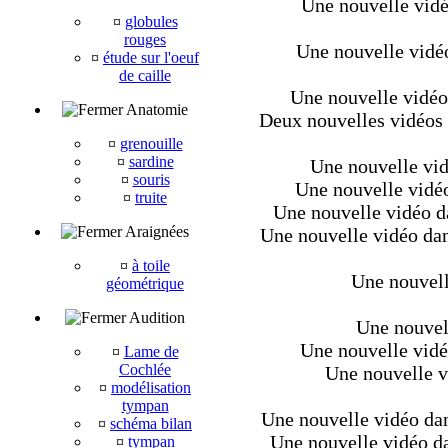
Une nouvelle vidéo
¤
globules
rouges
Une nouvelle vidéo
¤
étude sur l'oeuf
de caille
Une nouvelle vidéo
Anatomie
Deux nouvelles vidéos 
¤
grenouille
¤
sardine
Une nouvelle vidé
¤
souris
Une nouvelle vidéo
¤
truite
Une nouvelle vidéo da
Araignées
Une nouvelle vidéo dan
¤
à toile
Une nouvell
géométrique
Audition
Une nouvell
Une nouvelle vidéo
¤
Lame de
Cochlée
Une nouvelle vi
¤
modélisation
tympan
Une nouvelle vidéo dans
¤
schéma bilan
Une nouvelle vidéo dan
¤
tympan