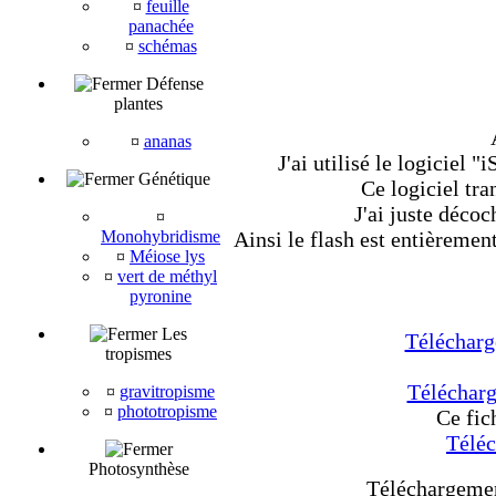
¤
feuille
panachée
¤
schémas
Défense
plantes
¤
ananas
J'ai utilisé le logiciel 
Génétique
Ce logiciel tr
J'ai juste décoc
¤
Monohybridisme
Ainsi le flash est entièrement
¤
Méiose lys
¤
vert de méthyl
pyronine
Les
Télécharge
tropismes
Télécharg
¤
gravitropisme
¤
phototropisme
Ce fic
Téléc
Photosynthèse
Téléchargement