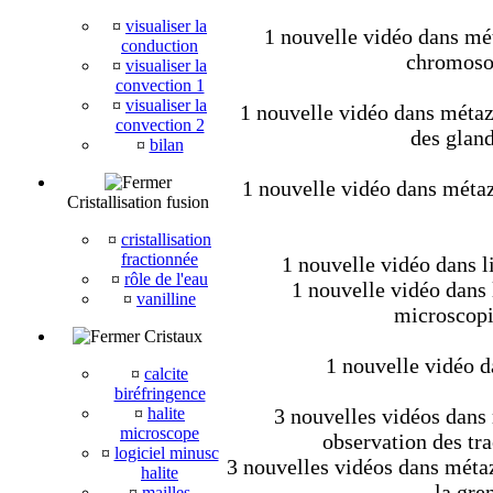
¤
visualiser la
1 nouvelle vidéo dans mét
conduction
chromoso
¤
visualiser la
convection 1
¤
visualiser la
1 nouvelle vidéo dans métazo
convection 2
des gland
¤
bilan
1 nouvelle vidéo dans métaz
Cristallisation fusion
¤
cristallisation
fractionnée
1 nouvelle vidéo dans l
¤
rôle de l'eau
1 nouvelle vidéo dans 
¤
vanilline
microscopi
Cristaux
1 nouvelle vidéo d
¤
calcite
biréfringence
¤
halite
3 nouvelles vidéos dans m
microscope
observation des tra
¤
logiciel minusc
3 nouvelles vidéos dans métaz
halite
la gre
¤
mailles