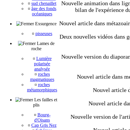
Nouvelle animation dans lign
¤
sud chenaillet
¤
âge des fonds
bilan de l'expérience d
océaniques
Nouvel article dans métazoaire
Exsurgence
¤
pisseuses
Deux nouvelles vidéos dans géol
Lames de
roche
Nouvelle version du diaporam
¤
Lumière
polarisée
analysée
¤
roches
Nouvel article dans mé
magmatiques
¤
roches
Nouvel article d
métamorphiques
Les failles et
Nouvel article d
plis
¤
Bourg-
Nouvelle version de l'art
d'Oisans
¤
Cap Gris Nez