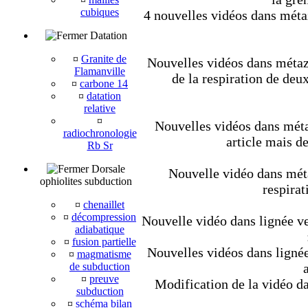
cubiques
4 nouvelles vidéos dans métaz
Datation
¤
Granite de
Nouvelles vidéos dans métazoa
Flamanville
de la respiration de deu
¤
carbone 14
¤
datation
relative
¤
Nouvelles vidéos dans métaz
radiochronologie
article mais de
Rb Sr
Dorsale
Nouvelle vidéo dans métaz
ophiolites subduction
respirat
¤
chenaillet
¤
décompression
Nouvelle vidéo dans lignée v
adiabatique
¤
fusion partielle
Nouvelles vidéos dans lignée
¤
magmatisme
de subduction
¤
preuve
Modification de la vidéo da
subduction
¤
schéma bilan