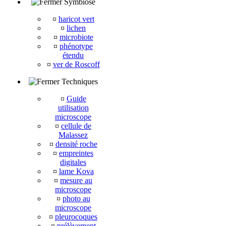
Symbiose
¤
haricot vert
¤
lichen
¤
microbiote
¤
phénotype
étendu
¤
ver de Roscoff
Techniques
¤
Guide
utilisation
microscope
¤
cellule de
Malassez
¤
densité roche
¤
empreintes
digitales
¤
lame Kova
¤
mesure au
microscope
¤
photo au
microscope
¤
pleurocoques
¤
prélèvement