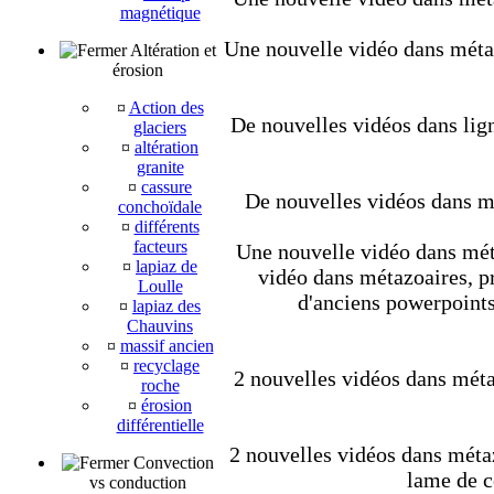
magnétique
Une nouvelle vidéo dans métaz
Altération et
érosion
¤
Action des
De nouvelles vidéos dans lig
glaciers
¤
altération
granite
¤
cassure
De nouvelles vidéos dans mé
conchoïdale
¤
différents
facteurs
Une nouvelle vidéo dans méta
¤
lapiaz de
vidéo dans métazoaires, pro
Loulle
d'anciens powerpoints
¤
lapiaz des
Chauvins
¤
massif ancien
¤
recyclage
2 nouvelles vidéos dans méta
roche
¤
érosion
différentielle
2 nouvelles vidéos dans métaz
Convection
lame de c
vs conduction