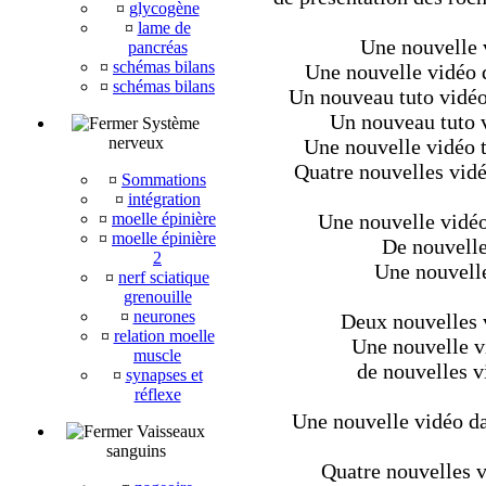
¤
glycogène
¤
lame de
Une nouvelle 
pancréas
¤
schémas bilans
Une nouvelle vidéo 
¤
schémas bilans
Un nouveau tuto vidéo 
Un nouveau tuto v
Système
nerveux
Une nouvelle vidéo t
Quatre nouvelles vidé
¤
Sommations
¤
intégration
¤
moelle épinière
Une nouvelle vidéo
¤
moelle épinière
De nouvelles
2
Une nouvelle
¤
nerf sciatique
grenouille
¤
neurones
Deux nouvelles v
¤
relation moelle
Une nouvelle v
muscle
de nouvelles v
¤
synapses et
réflexe
Une nouvelle vidéo da
Vaisseaux
sanguins
Quatre nouvelles v