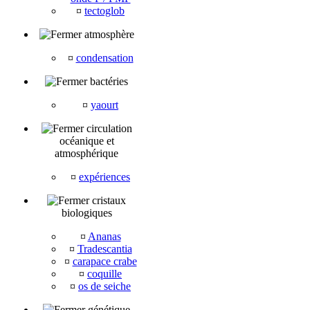
¤
tectoglob
atmosphère
¤
condensation
bactéries
¤
yaourt
circulation
océanique et
atmosphérique
¤
expériences
cristaux
biologiques
¤
Ananas
¤
Tradescantia
¤
carapace crabe
¤
coquille
¤
os de seiche
génétique