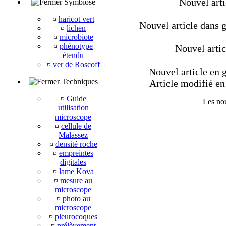
Nouvel arti
Symbiose
¤
haricot vert
Nouvel article dans g
¤
lichen
¤
microbiote
¤
phénotype
Nouvel artic
étendu
¤
ver de Roscoff
Nouvel article en g
Techniques
Article modifié en 
¤
Guide
Les nou
utilisation
microscope
¤
cellule de
Malassez
¤
densité roche
¤
empreintes
digitales
¤
lame Kova
¤
mesure au
microscope
¤
photo au
microscope
¤
pleurocoques
¤
prélèvement