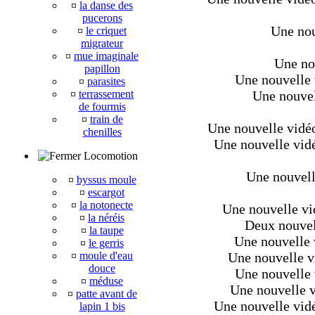
¤
la danse des
pucerons
Une nou
¤
le criquet
migrateur
¤
mue imaginale
Une nou
papillon
Une nouvelle 
¤
parasites
¤
terrassement
Une nouvell
de fourmis
¤
train de
Une nouvelle vidéo 
chenilles
Une nouvelle vidéo
Locomotion
Une nouvell
¤
byssus moule
¤
escargot
¤
la notonecte
Une nouvelle vi
¤
la néréis
Deux nouvel
¤
la taupe
Une nouvelle 
¤
le gerris
¤
moule d'eau
Une nouvelle v
douce
Une nouvelle 
¤
méduse
Une nouvelle v
¤
patte avant de
Une nouvelle vidé
lapin 1 bis