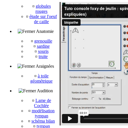
¤
globules
rouges
¤
étude sur l'oeuf
de caille
Anatomie
¤
grenouille
¤
sardine
¤
souris
¤
truite
Araignées
¤
à toile
géométrique
Audition
¤
Lame de
Cochlée
¤
modélisation
tympan
¤
schéma bilan
¤
tympan