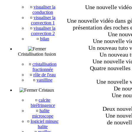
Une nouvelle vidéo
¤
visualiser la
conduction
¤
visualiser la
Une nouvelle vidéo dans géo
convection 1
présentation des roches e
¤
visualiser la
convection 2
Une nouve
¤
bilan
Une nouvelle vi
Un nouveau tuto v
Un nouveau tu
Cristallisation fusion
Une nouvelle vid
¤
cristallisation
Quatre nouvelles 
fractionnée
¤
rôle de l'eau
¤
vanilline
Une nouvelle v
De nouv
Cristaux
Une nouv
¤
calcite
biréfringence
Deux nouvell
¤
halite
Une nouvel
microscope
¤
logiciel minusc
de nouvell
halite
¤
mailles