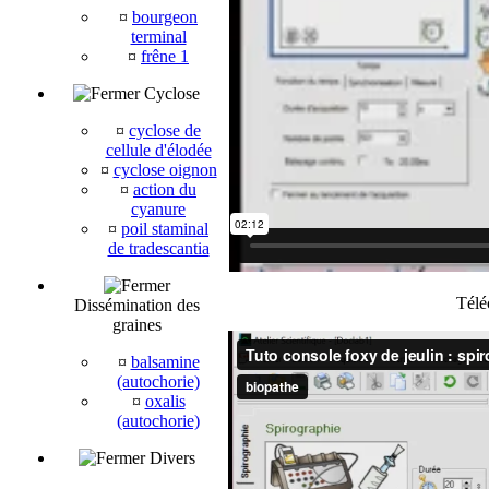
¤
bourgeon
terminal
¤
frêne 1
Cyclose
¤
cyclose de
cellule d'élodée
¤
cyclose oignon
¤
action du
cyanure
¤
poil staminal
de tradescantia
Télé
Dissémination des
graines
¤
balsamine
(autochorie)
¤
oxalis
(autochorie)
Divers