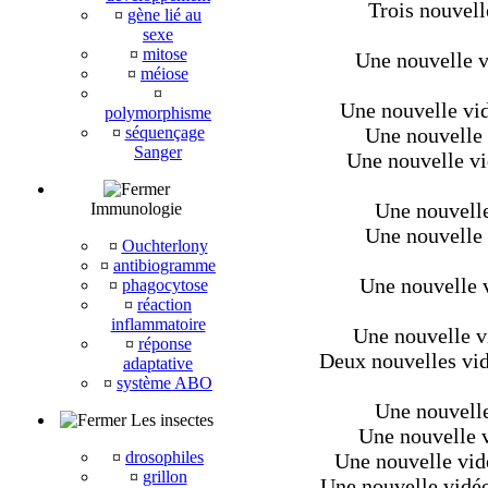
Trois nouvell
¤
gène lié au
sexe
¤
mitose
Une nouvelle v
¤
méiose
¤
Une nouvelle vi
polymorphisme
¤
séquençage
Une nouvelle v
Sanger
Une nouvelle vi
Une nouvelle
Immunologie
Une nouvelle v
¤
Ouchterlony
¤
antibiogramme
Une nouvelle v
¤
phagocytose
¤
réaction
inflammatoire
Une nouvelle v
¤
réponse
Deux nouvelles vid
adaptative
¤
système ABO
Une nouvelle 
Les insectes
Une nouvelle v
¤
drosophiles
Une nouvelle vidé
¤
grillon
Une nouvelle vidéo