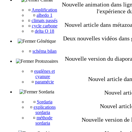
Nouvelle animation dans ligné
¤
Amplification
l'expérience d
¤
albedo 1
¤
climats passés
Nouvel article dans métazoair
¤
cycle carbone
¤
delta O 18
Deux nouvelles vidéos dans géo
Génétique
¤
schéma bilan
Nouvelle version du diapora
Protozoaires
¤
euglènes et
cyanure
Nouvel article dan
¤
paramécie
Sordaria
Nouvel artic
¤
Sordaria
Nouvel artic
¤
explications
sordaria
¤
méthode
Nouvelle version de l
sordaria