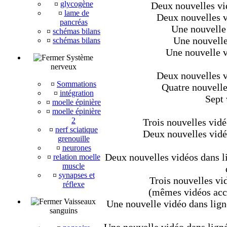
¤
glycogène
Deux nouvelles vid
¤
lame de
Deux nouvelles vi
pancréas
Une nouvelle 
¤
schémas bilans
Une nouvelle
¤
schémas bilans
Une nouvelle vi
Système
nerveux
Deux nouvelles vi
¤
Sommations
Quatre nouvelles
¤
intégration
Sept 
¤
moelle épinière
¤
moelle épinière
2
Trois nouvelles vidé
¤
nerf sciatique
Deux nouvelles vidéo
grenouille
¤
neurones
Deux nouvelles vidéos dans li
¤
relation moelle
muscle
¤
synapses et
Trois nouvelles vid
réflexe
(mêmes vidéos acce
Vaisseaux
Une nouvelle vidéo dans lign
sanguins