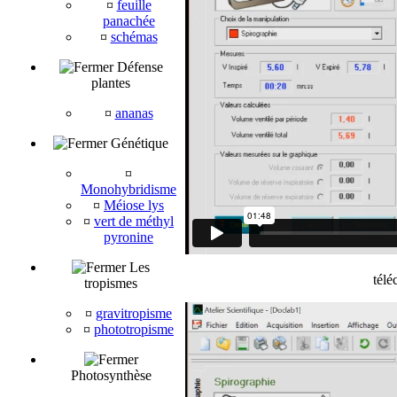
¤
feuille
panachée
¤
schémas
Défense
plantes
¤
ananas
Génétique
¤
Monohybridisme
¤
Méiose lys
¤
vert de méthyl
pyronine
Les
télé
tropismes
¤
gravitropisme
¤
phototropisme
Photosynthèse