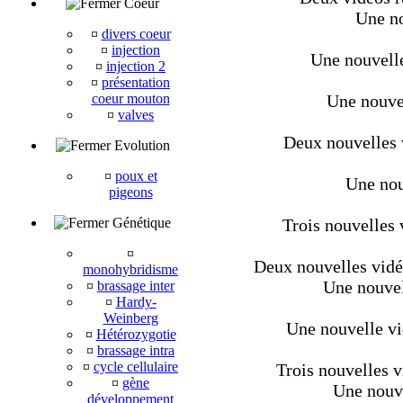
Coeur
Une no
¤
divers coeur
¤
injection
Une nouvelle
¤
injection 2
¤
présentation
coeur mouton
Une nouvel
¤
valves
Deux nouvelles v
Evolution
¤
poux et
Une nou
pigeons
Génétique
Trois nouvelles 
¤
Deux nouvelles vid
monohybridisme
Une nouvel
¤
brassage inter
¤
Hardy-
Weinberg
Une nouvelle vid
¤
Hétérozygotie
¤
brassage intra
¤
cycle cellulaire
Trois nouvelles v
¤
gène
Une nouve
développement