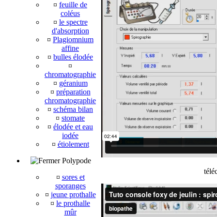
¤
feuille de
coléus
¤
le spectre
d'absorption
¤
Plagiomnium
affine
¤
bulles élodée
¤
chromatographie
¤
géranium
¤
préparation
chromatographie
¤
schéma bilan
¤
stomate
¤
élodée et eau
iodée
¤
étiolement
Polypode
télé
¤
sores et
sporanges
¤
jeune prothalle
¤
le prothalle
mûr