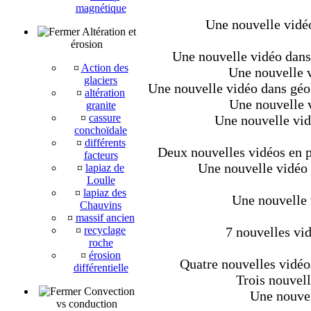
magnétique
Une nouvelle vidéo
Altération et
érosion
Une nouvelle vidéo dans 
¤
Action des
Une nouvelle v
glaciers
Une nouvelle vidéo dans géo
¤
altération
Une nouvelle v
granite
¤
cassure
Une nouvelle vid
conchoïdale
¤
différents
Deux nouvelles vidéos en pl
facteurs
Une nouvelle vidéo d
¤
lapiaz de
Loulle
¤
lapiaz des
Une nouvelle 
Chauvins
¤
massif ancien
¤
recyclage
7 nouvelles vi
roche
¤
érosion
Quatre nouvelles vidéo
différentielle
Trois nouvell
Convection
Une nouvel
vs conduction