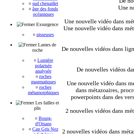
De nou
¤
sud chenaillet
Une no
¤
âge des fonds
océaniques
Une nouvelle vidéo dans méta
Exsurgence
Une nouvelle vidéo dans métaz
¤
pisseuses
Lames de
De nouvelles vidéos dans lign
roche
¤
Lumière
polarisée
De nouvelles vidéos dan
analysée
¤
roches
magmatiques
Une nouvelle vidéo dans mét
¤
roches
dans métazoaires, procré
métamorphiques
powerpoints dans des vers
Les failles et
plis
2 nouvelles vidéos dans méta
¤
Bourg-
d'Oisans
¤
Cap Gris Nez
2 nouvelles vidéos dans métaz