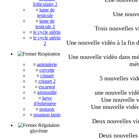
folliculaire 2
¤
lame de
Une nouvel
testicule
¤
lame de
testicule 2
Trois nouvelles v
¤
le cycle utérin
¤
le cycle utérin
Une nouvelle vidéo à la fin d
2
Respiration
Une nouvelle vidéo dans méta
mét
¤
animalerie
¤
crevette
¤
criquet
5 nouvelles vid
¤
criquet 2
¤
escargot
une nouvelle vidé
¤
grenouille
¤
larve
Une nouvelle v
d'éphémère
Une nouvelle vidéo
¤
poisson
¤
poumon lapin
Deux nouvelles vi
Régulation
glycémie
Deux nouvelles 