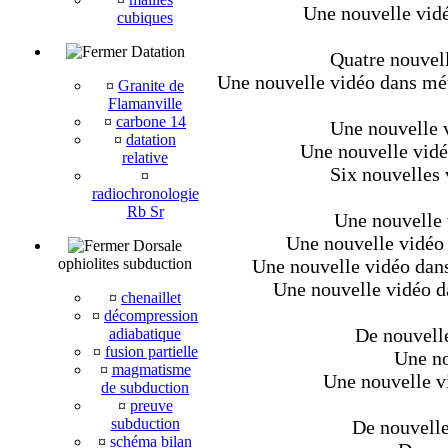
Une nouvelle vidé
cubiques
Datation
Quatre nouvell
Une nouvelle vidéo dans méta
¤
Granite de
Flamanville
¤
carbone 14
Une nouvelle v
¤
datation
Une nouvelle vidé
relative
Six nouvelles 
¤
radiochronologie
Rb Sr
Une nouvelle 
Une nouvelle vidéo 
Dorsale
ophiolites subduction
Une nouvelle vidéo dans
Une nouvelle vidéo da
¤
chenaillet
¤
décompression
De nouvelle
adiabatique
¤
fusion partielle
Une no
¤
magmatisme
Une nouvelle v
de subduction
¤
preuve
subduction
De nouvelle
¤
schéma bilan