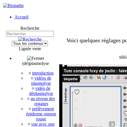
Accueil
Recherche
Voici quelques réglages p
Lignée verte
télé
(dé)plasmolyse
¤
introduction
¤
vidéos de
plasmolyse
¤
vidéo de
déplasmolyse
¤
au niveau des
organes
¤
prélèvement
épiderme oignon
rouge
¤
vue avec une