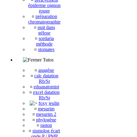
épiderme oignon
rouge
¤
préparation
chromatographie
¤
puit dans
gélose
¤
sordaria
méthode
¤
stomates
Tutos
¤
anagène
¤
calc datation
Rb/Sr
¤
eduanatomist
¤
excel datation
Rb/Sr
foxy jeulin
¤
mesurim
¤
mesurim 2
¤
phylogène
¤
rastop
¤
sismolog écart
onde P / PMP