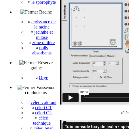
¤
le sporophyte
Racine
¤
croissance de
la racine
¤
jacinthe et
mitose
¤
zone pilifère
¤
poils
absorbants
Réserve
graine
¤
Orge
Vaisseaux
conducteurs
¤
céleri colorant
¤
céleri CT
¤
céleri CL
télé
¤
céleri
technique
¤
céleri bilan