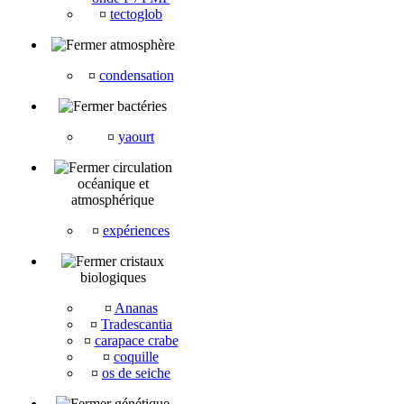
¤
tectoglob
atmosphère
¤
condensation
bactéries
¤
yaourt
circulation
océanique et
atmosphérique
¤
expériences
cristaux
biologiques
¤
Ananas
¤
Tradescantia
¤
carapace crabe
¤
coquille
¤
os de seiche
génétique