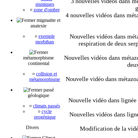
3 nouvelles vidéos dans mét
sismiques
g
¤
zone d'ombre
4 nouvelles vidéos dans méta
migmatite et
anatexie
Nouvelles vidéos dans métaz
¤
exemple
morbihan
respiration de deux ser
Nouvelles vidéos dans métazoa
métamorphisme
continental
deux
¤
collision et
Nouvelle vidéo dans métazoair
métamorphisme
passé
géologique
Nouvelle vidéo dans lignée
¤
climats passés
¤
cycle
Nouvelles vidéos dans lign
orogénique
Divers
Modification de la vidé
Climat