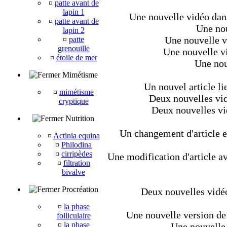
¤
patte avant de
lapin 1
Une nouvelle vidéo dans 
¤
patte avant de
Une nou
lapin 2
Une nouvelle v
¤
patte
grenouille
Une nouvelle v
¤
étoile de mer
Une nouv
Mimétisme
Un nouvel article li
¤
mimétisme
Deux nouvelles vid
cryptique
Deux nouvelles vi
Nutrition
Un changement d'article et
¤
Actinia equina
¤
Philodina
¤
cirripèdes
Une modification d'article av
¤
filtration
bivalve
Procréation
Deux nouvelles vidéo
¤
la phase
Une nouvelle version de 
folliculaire
¤
la phase
Une nouvelle 