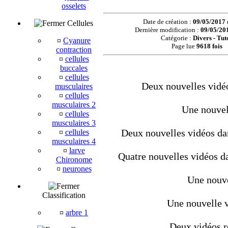
osselets
Date de création :
09/05/2017
Cellules
Dernière modification :
09/05/20
Catégorie :
Divers - Tut
¤
Cyanure
Page lue
9618 fois
contraction
¤
cellules
buccales
¤
cellules
Deux nouvelles vidéo
musculaires
¤
cellules
musculaires 2
Une nouvel
¤
cellules
musculaires 3
Deux nouvelles vidéos dan
¤
cellules
musculaires 4
¤
larve
Quatre nouvelles vidéos da
Chironome
¤
neurones
Une nouve
Classification
Une nouvelle v
¤
arbre 1
Deux vidéos r