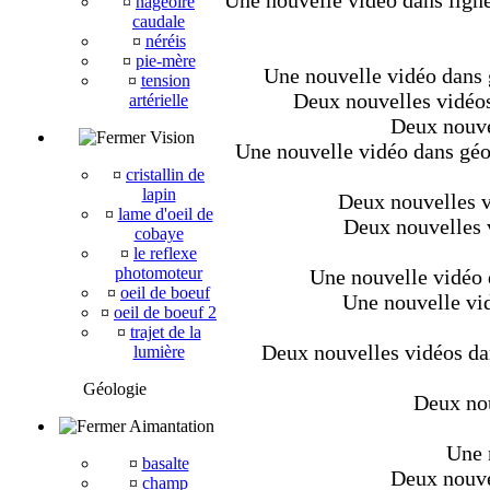
Une nouvelle vidéo dans ligné
¤
nageoire
caudale
¤
néréis
¤
pie-mère
Une nouvelle vidéo dans g
¤
tension
Deux nouvelles vidéos 
artérielle
Deux nouve
Vision
Une nouvelle vidéo dans géo
¤
cristallin de
lapin
Deux nouvelles vi
¤
lame d'oeil de
Deux nouvelles v
cobaye
¤
le reflexe
photomoteur
Une nouvelle vidéo d
¤
oeil de boeuf
Une nouvelle vid
¤
oeil de boeuf 2
¤
trajet de la
Deux nouvelles vidéos dan
lumière
Géologie
Deux nou
Aimantation
Une 
¤
basalte
Deux nouvel
¤
champ