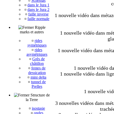
¤
Schémas
c
¤
dans le Jura 1
¤
dans le Jura 2
¤
faille inverse
1 nouvelle vidéo dans métaz
¤
faille normale
Ripple
marks et autres
1 nouvelle vidéo dans mét
gla
¤
rides
symétriques
¤
rides
1 nouvelle vidéo dans métaz
asymétriques
¤
Grès de
châtillon
1 nouvelle vidéo da
¤
fentes de
dessication
1 nouvelle vidéo dans lig
¤
mini delta
¤
tunnel de
Prelles
1 nouvelle vid
Structure de
la Terre
3 nouvelles vidéos dans méta
¤
isostasie
trachée
¤
ondes