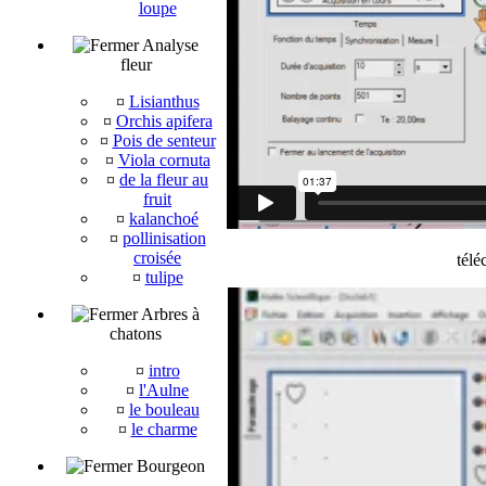
loupe
Analyse
fleur
¤
Lisianthus
¤
Orchis apifera
¤
Pois de senteur
¤
Viola cornuta
¤
de la fleur au
fruit
¤
kalanchoé
¤
pollinisation
croisée
télé
¤
tulipe
Arbres à
chatons
¤
intro
¤
l'Aulne
¤
le bouleau
¤
le charme
Bourgeon