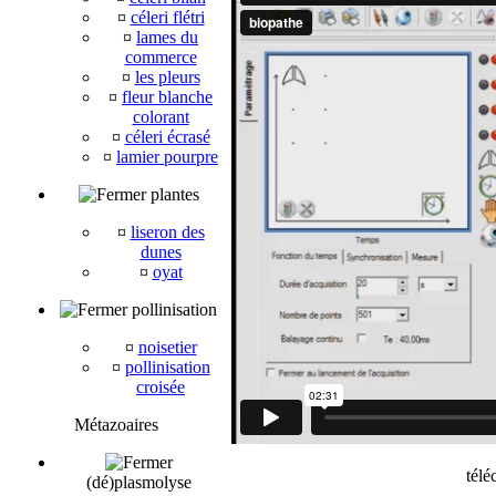
¤
céleri flétri
¤
lames du
commerce
¤
les pleurs
¤
fleur blanche
colorant
¤
céleri écrasé
¤
lamier pourpre
plantes
¤
liseron des
dunes
¤
oyat
pollinisation
¤
noisetier
¤
pollinisation
croisée
Métazoaires
télé
(dé)plasmolyse