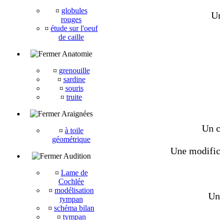
¤
globules
Un
rouges
¤
étude sur l'oeuf
de caille
Anatomie
¤
grenouille
¤
sardine
¤
souris
¤
truite
Araignées
Un c
¤
à toile
géométrique
Une modifica
Audition
¤
Lame de
Cochlée
¤
modélisation
Une
tympan
¤
schéma bilan
¤
tympan