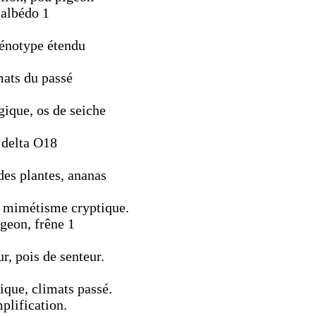
 albédo 1
hénotype étendu
mats du passé
gique, os de seiche
 delta O18
des plantes, ananas
 mimétisme cryptique.
geon, frêne 1
r, pois de senteur.
ique, climats passé.
plification.