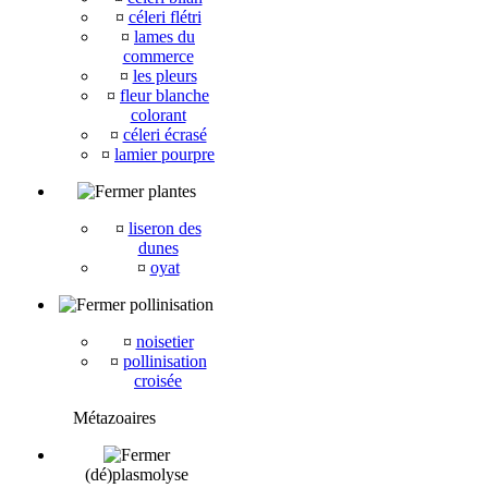
¤
céleri flétri
¤
lames du
commerce
¤
les pleurs
¤
fleur blanche
colorant
¤
céleri écrasé
¤
lamier pourpre
plantes
¤
liseron des
dunes
¤
oyat
pollinisation
¤
noisetier
¤
pollinisation
croisée
Métazoaires
(dé)plasmolyse