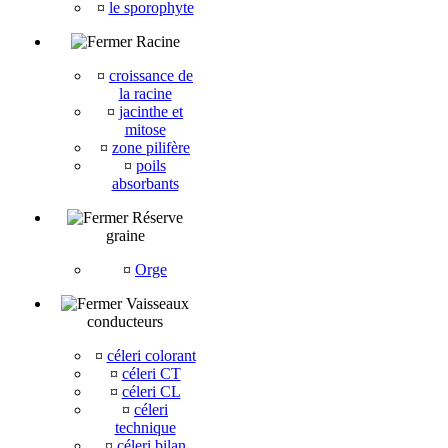
¤
le sporophyte
Racine
¤
croissance de
la racine
¤
jacinthe et
mitose
¤
zone pilifère
¤
poils
absorbants
Réserve
graine
¤
Orge
Vaisseaux
conducteurs
¤
céleri colorant
¤
céleri CT
¤
céleri CL
¤
céleri
technique
¤
céleri bilan