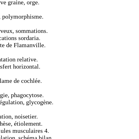
ve graine, orge.
e, polymorphisme.
rveux, sommations.
cations sordaria.
te de Flamanville.
tation relative.
sfert horizontal.
 lame de cochlée.
gie, phagocytose.
égulation, glycogène.
tion, noisetier.
hèse, étiolement.
lules musculaires 4.
lation, schéma bilan.