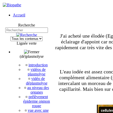
Accueil
Recherche
J'ai acheté une élodée (Eg
éclairage d'appoint car n
Lignée verte
rapidement car très vite des
(dé)plasmolyse
¤
introduction
¤
vidéos de
L'eau iodée est assez conc
plasmolyse
complément alimentaire (p
¤
vidéo de
intercalant un morceau de 
déplasmolyse
¤
au niveau des
capillarité. Mais bien sur
organes
¤
prélèvement
épiderme oignon
rouge
¤
vue avec une