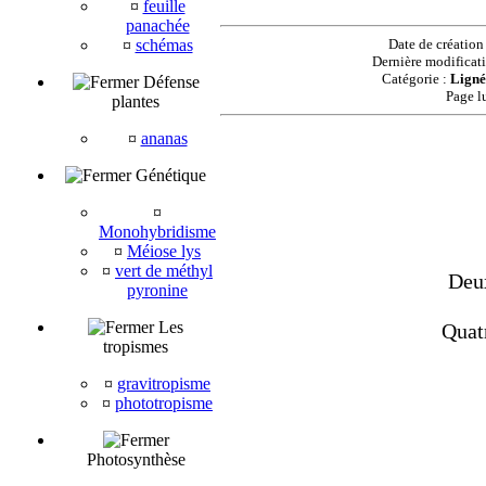
¤
feuille
panachée
¤
schémas
Date de création
Dernière modificat
Catégorie :
Ligné
Défense
Page l
plantes
¤
ananas
Génétique
¤
Monohybridisme
¤
Méiose lys
¤
vert de méthyl
Deux
pyronine
Les
Quat
tropismes
¤
gravitropisme
¤
phototropisme
Photosynthèse