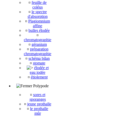
¤
feuille de
coléus
¤
le spectre
d'absorption
¤
Plagiomnium
affine
¤
bulles élodée
¤
chromatographie
¤
géranium
¤
préparation
chromatographie
¤
schéma bilan
¤
stomate
élodée et
eau iodée
¤
étiolement
Polypode
¤
sores et
sporanges
¤
jeune prothalle
¤
le prothalle
mûr