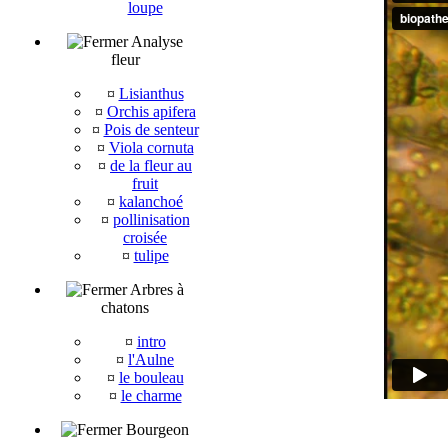
loupe
Analyse
fleur
¤
Lisianthus
¤
Orchis apifera
¤
Pois de senteur
¤
Viola cornuta
¤
de la fleur au
fruit
¤
kalanchoé
¤
pollinisation
croisée
¤
tulipe
Arbres à
chatons
¤
intro
¤
l'Aulne
¤
le bouleau
¤
le charme
Bourgeon