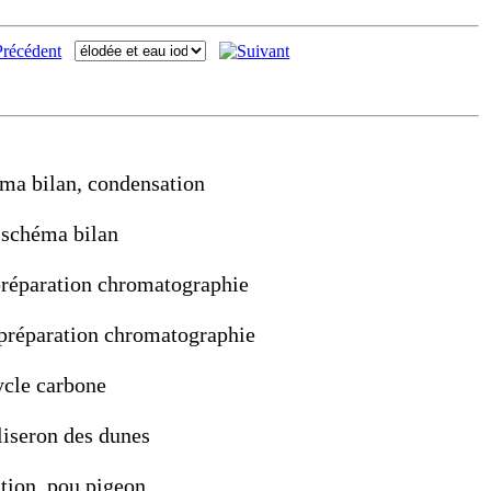
éma bilan, condensation
, schéma bilan
 préparation chromatographie
, préparation chromatographie
ycle carbone
 liseron des dunes
tion, pou pigeon