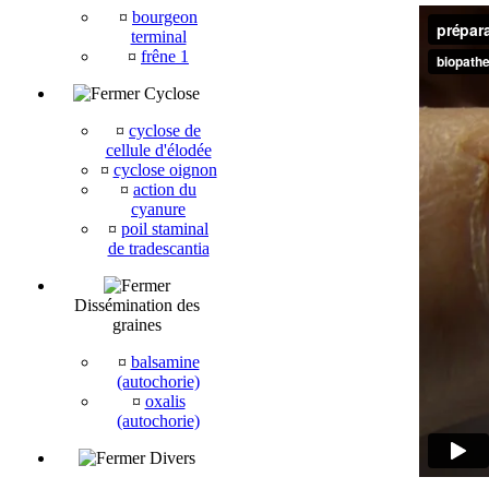
¤
bourgeon
terminal
¤
frêne 1
Cyclose
¤
cyclose de
cellule d'élodée
¤
cyclose oignon
¤
action du
cyanure
¤
poil staminal
de tradescantia
Dissémination des
graines
¤
balsamine
(autochorie)
¤
oxalis
(autochorie)
Divers