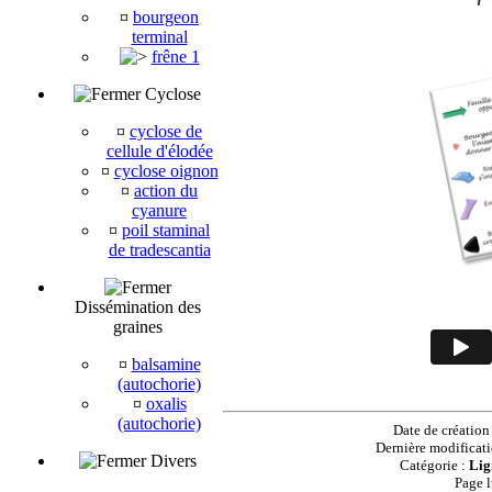
¤
bourgeon
terminal
frêne 1
Cyclose
¤
cyclose de
cellule d'élodée
¤
cyclose oignon
¤
action du
cyanure
¤
poil staminal
de tradescantia
Dissémination des
graines
¤
balsamine
(autochorie)
¤
oxalis
(autochorie)
Date de création
Dernière modificat
Divers
Catégorie :
Lig
Page 