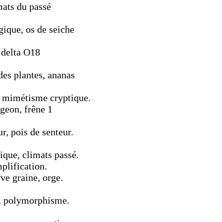
mats du passé
gique, os de seiche
 delta O18
des plantes, ananas
 mimétisme cryptique.
geon, frêne 1
r, pois de senteur.
ique, climats passé.
plification.
ve graine, orge.
e, polymorphisme.