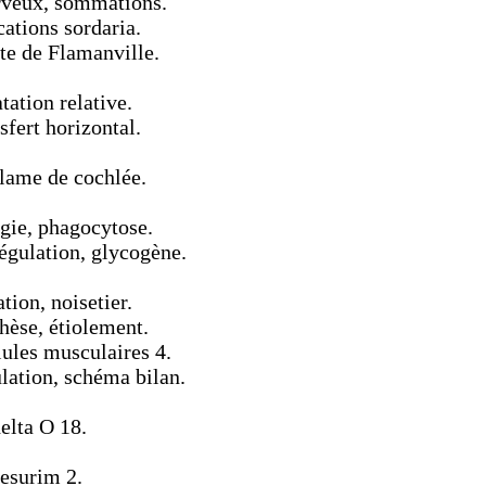
rveux, sommations.
cations sordaria.
te de Flamanville.
tation relative.
sfert horizontal.
 lame de cochlée.
gie, phagocytose.
égulation, glycogène.
tion, noisetier.
hèse, étiolement.
lules musculaires 4.
lation, schéma bilan.
elta O 18.
mesurim 2.