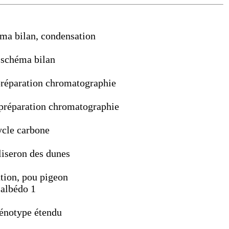
éma bilan, condensation
, schéma bilan
 préparation chromatographie
, préparation chromatographie
ycle carbone
 liseron des dunes
tion, pou pigeon
 albédo 1
hénotype étendu