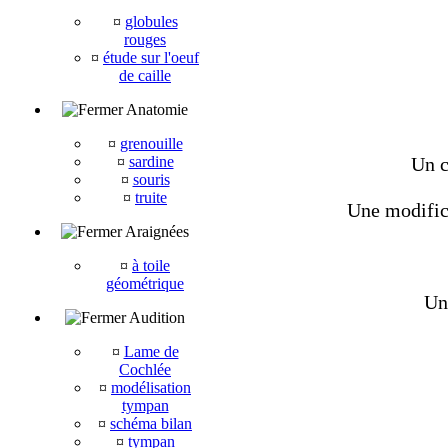
¤
globules
rouges
¤
étude sur l'oeuf
de caille
Anatomie
¤
grenouille
¤
sardine
Un c
¤
souris
¤
truite
Une modifica
Araignées
¤
à toile
géométrique
Une
Audition
¤
Lame de
Cochlée
¤
modélisation
tympan
¤
schéma bilan
¤
tympan