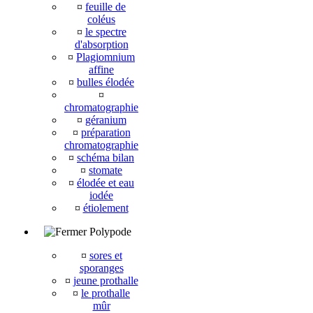
¤
feuille de
coléus
¤
le spectre
d'absorption
¤
Plagiomnium
affine
¤
bulles élodée
¤
chromatographie
¤
géranium
¤
préparation
chromatographie
¤
schéma bilan
¤
stomate
¤
élodée et eau
iodée
¤
étiolement
Polypode
¤
sores et
sporanges
¤
jeune prothalle
¤
le prothalle
mûr