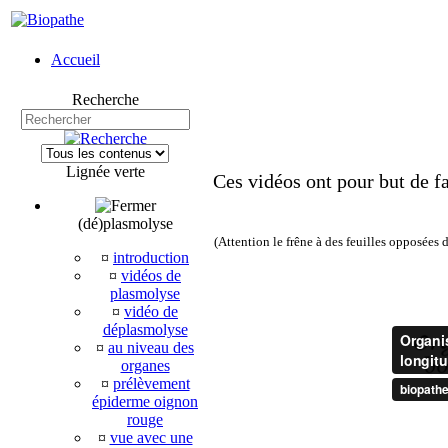
Accueil
Recherche
Lignée verte
Ces vidéos ont pour but de f
(dé)plasmolyse
(Attention le frêne à des feuilles opposées 
¤
introduction
¤
vidéos de
plasmolyse
¤
vidéo de
déplasmolyse
¤
au niveau des
organes
¤
prélèvement
épiderme oignon
rouge
¤
vue avec une