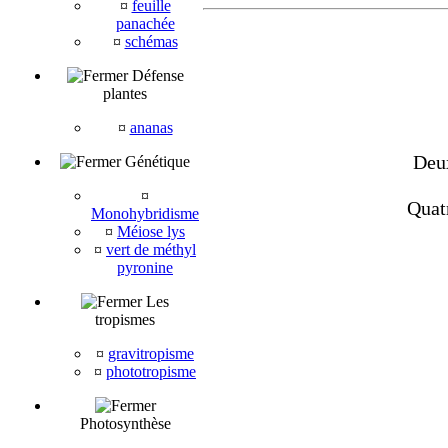
¤
feuille
panachée
¤
schémas
Défense
plantes
¤
ananas
Deux
Génétique
¤
Quat
Monohybridisme
¤
Méiose lys
¤
vert de méthyl
pyronine
Les
tropismes
¤
gravitropisme
¤
phototropisme
Photosynthèse