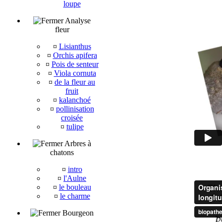
loupe
Analyse
fleur
¤
Lisianthus
¤
Orchis apifera
¤
Pois de senteur
¤
Viola cornuta
¤
de la fleur au
fruit
¤
kalanchoé
¤
pollinisation
croisée
¤
tulipe
Arbres à
chatons
¤
intro
¤
l'Aulne
¤
le bouleau
¤
le charme
Bourgeon