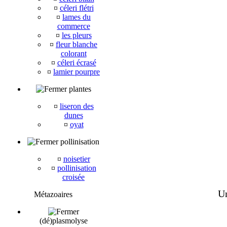
¤
céleri flétri
¤
lames du
commerce
¤
les pleurs
¤
fleur blanche
colorant
¤
céleri écrasé
¤
lamier pourpre
plantes
¤
liseron des
dunes
¤
oyat
pollinisation
¤
noisetier
¤
pollinisation
croisée
Un
Métazoaires
(dé)plasmolyse