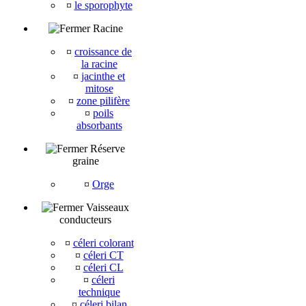
¤
le sporophyte
Racine
¤
croissance de
la racine
¤
jacinthe et
mitose
¤
zone pilifère
¤
poils
absorbants
Réserve
graine
¤
Orge
Vaisseaux
conducteurs
¤
céleri colorant
¤
céleri CT
¤
céleri CL
¤
céleri
technique
¤
céleri bilan